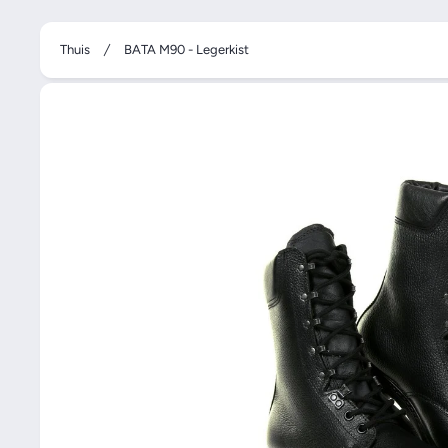
Thuis
BATA M90 - Legerkist
Ga naar productinformatie