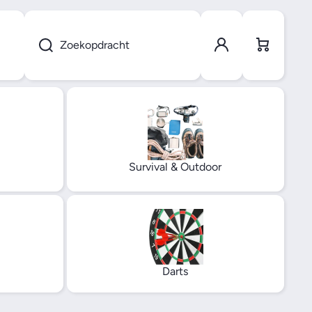
Winkel
Inlogge
wagen
Zoekopdracht
n
Survival & Outdoor
Darts