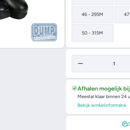
46 - 295M
47
50 - 315M
Hoeveelheid
verminderen
voor BATA
M90 -
Legerkist
Afhalen mogelijk bi
Meestal klaar binnen 24 
Bekijk winkelinformatie