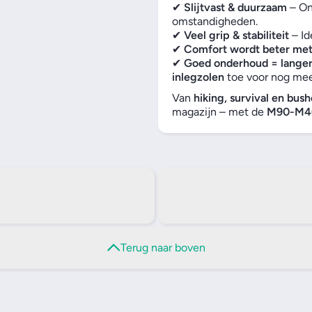
✔
Slijtvast & duurzaam
– On
omstandigheden.
✔
Veel grip & stabiliteit
– Id
✔
Comfort wordt beter met 
✔
Goed onderhoud = langer
inlegzolen
toe voor nog mee
Van
hiking, survival en bush
magazijn – met de
M90-M40
Terug naar boven