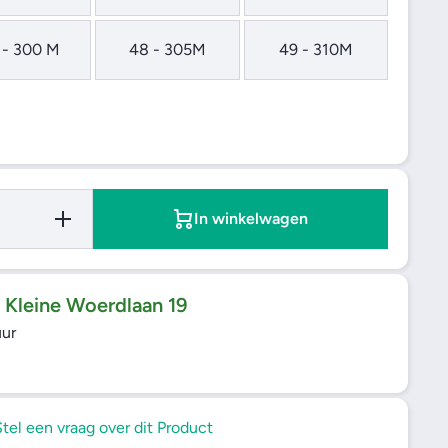
 - 300 M
48 - 305M
49 - 310M
Verhoog de
In winkelwagen
hoeveelheid
voor BATA
M90 -
Legerkist
j Kleine Woerdlaan 19
uur
Stel een vraag over dit Product