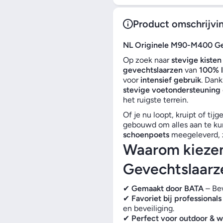
Product omschrijvi
NL Originele M90-M400 Gev
Op zoek naar
stevige kisten
gevechtslaarzen
van
100% l
voor
intensief gebruik
. Dank
stevige voetondersteuning
het ruigste terrein.
Of je nu loopt, kruipt of tij
gebouwd om alles aan te k
schoenpoets
meegeleverd, z
Waarom kieze
Gevechtslaarz
✔
Gemaakt door BATA
– Bew
✔
Favoriet bij professionals
en beveiliging.
✔
Perfect voor outdoor & w